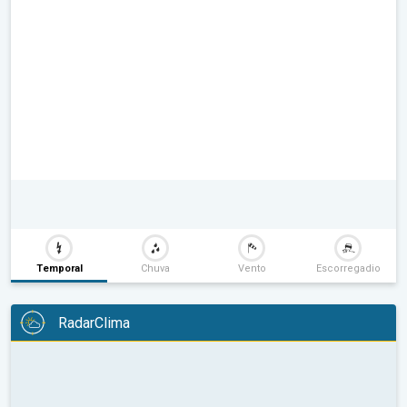
Temporal
Chuva
Vento
Escorregadio
RadarClima