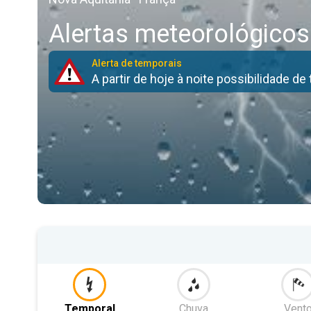
Alertas meteorológicos
Alerta de temporais
A partir de hoje à noite possibilidade de
Temporal
Chuva
Vent