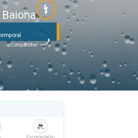
 Baiona
 temporal
Compartilhe!
o
Escorregadio