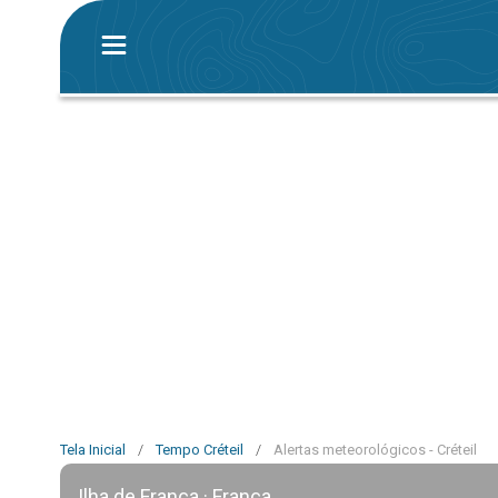
Tela Inicial
/
Tempo Créteil
/
Alertas meteorológicos - Créteil
Ilha de França · França