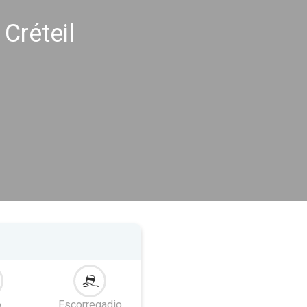
Créteil
o
Escorregadio