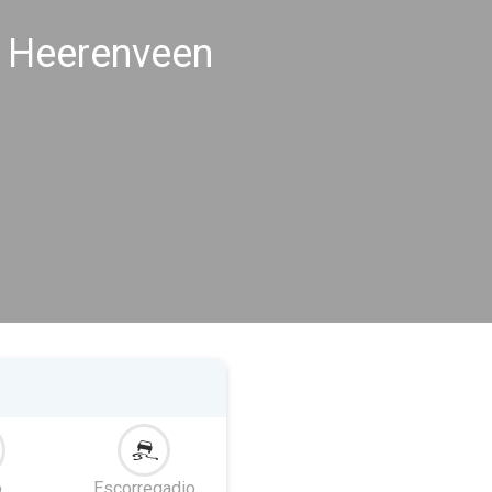
s Heerenveen
o
Escorregadio