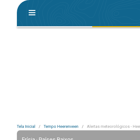
Tela Inicial
/
Tempo Heerenveen
/
Alertas meteorológicos - He
Frísia · Países Baixos