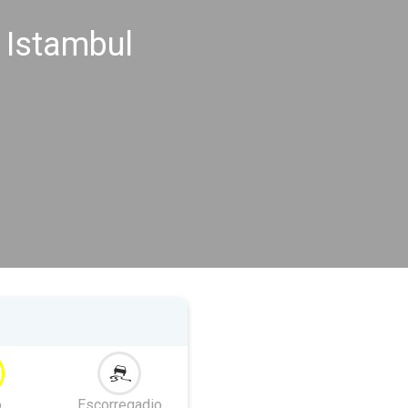
 Istambul
o
Escorregadio