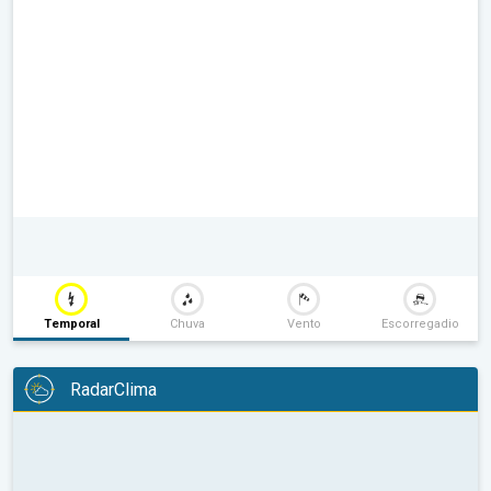
Temporal
Chuva
Vento
Escorregadio
RadarClima