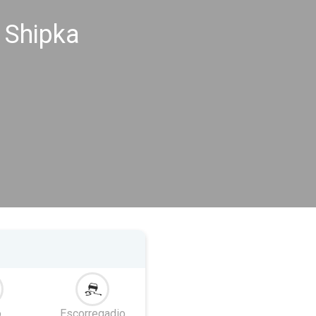
 Shipka
o
Escorregadio