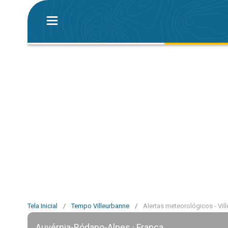
Tela Inicial
/
Tempo Villeurbanne
/
Alertas meteorológicos - Vil
Auvérnia-Ródano-Alpes · França