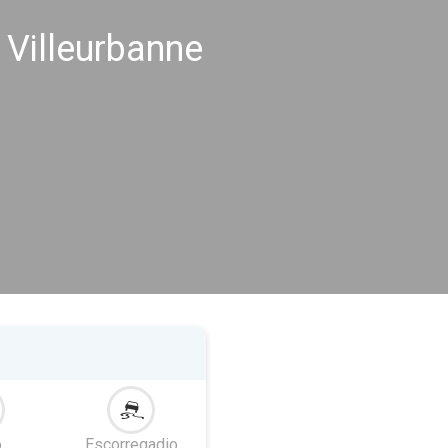
 Villeurbanne
o
Escorregadio