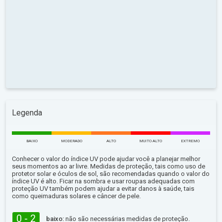
Legenda
BAIXO
MODERADO
ALTO
MUITO ALTO
EXTREMO
Conhecer o valor do índice UV pode ajudar você a planejar melhor
seus momentos ao ar livre. Medidas de proteção, tais como uso de
protetor solar e óculos de sol, são recomendadas quando o valor do
índice UV é alto. Ficar na sombra e usar roupas adequadas com
proteção UV também podem ajudar a evitar danos à saúde, tais
como queimaduras solares e câncer de pele.
0 - 2
baixo:
não são necessárias medidas de proteção.