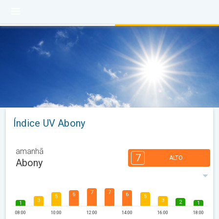
Índice UV Abony
amanhã
7
ALTO
Abony
7
7
6
6
5
5
3
3
2
1
1
08:00
10:00
12:00
14:00
16:00
18:00