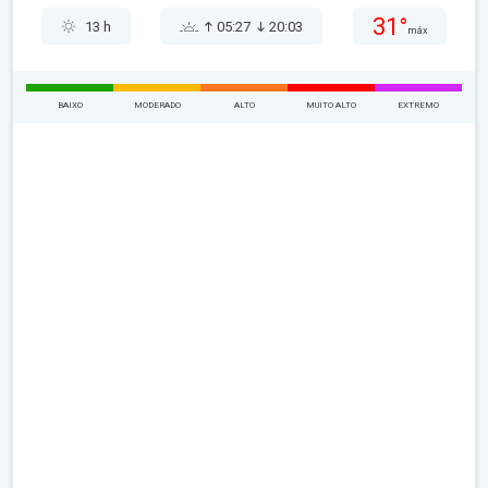
31°
13 h
05:27
20:03
máx
BAIXO
MODERADO
ALTO
MUITO ALTO
EXTREMO