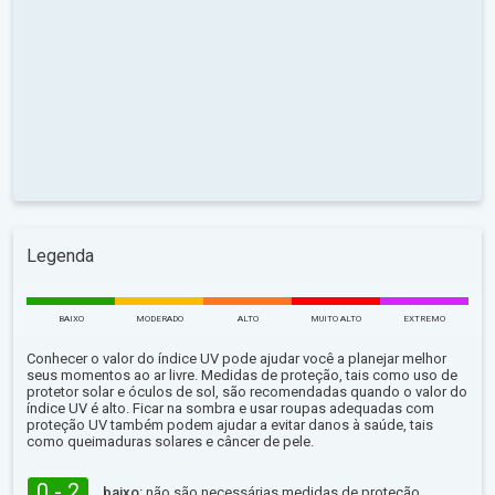
Legenda
BAIXO
MODERADO
ALTO
MUITO ALTO
EXTREMO
Conhecer o valor do índice UV pode ajudar você a planejar melhor
seus momentos ao ar livre. Medidas de proteção, tais como uso de
protetor solar e óculos de sol, são recomendadas quando o valor do
índice UV é alto. Ficar na sombra e usar roupas adequadas com
proteção UV também podem ajudar a evitar danos à saúde, tais
como queimaduras solares e câncer de pele.
0 - 2
baixo:
não são necessárias medidas de proteção.