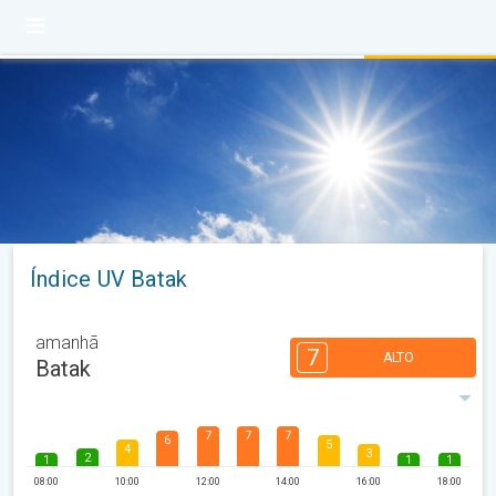
Índice UV Batak
amanhã
7
ALTO
Batak
7
7
7
6
5
4
3
2
1
1
1
08:00
10:00
12:00
14:00
16:00
18:00