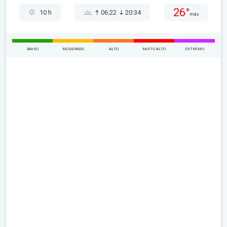
26°
10 h
06:22
20:34
máx
BAIXO
MODERADO
ALTO
MUITO ALTO
EXTREMO