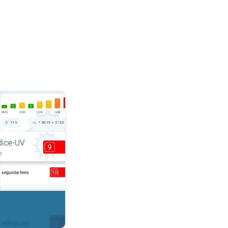
r. . .