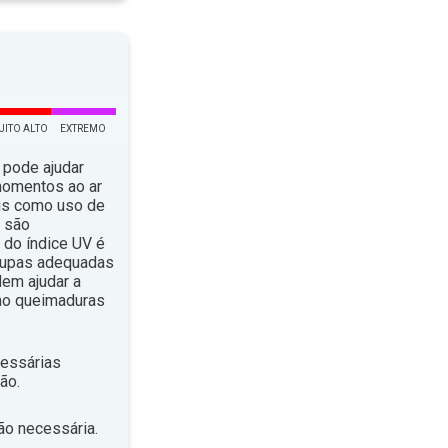
UITO ALTO
EXTREMO
 pode ajudar
momentos ao ar
ais como uso de
, são
do índice UV é
roupas adequadas
em ajudar a
omo queimaduras
essárias
ão.
ão necessária.