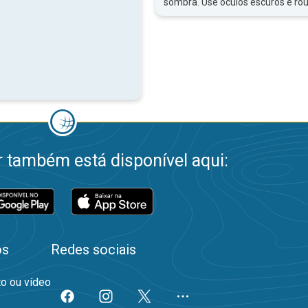
sombra. Use óculos escuros e ro
 também está disponível aqui:
os
Redes sociais
to ou vídeo