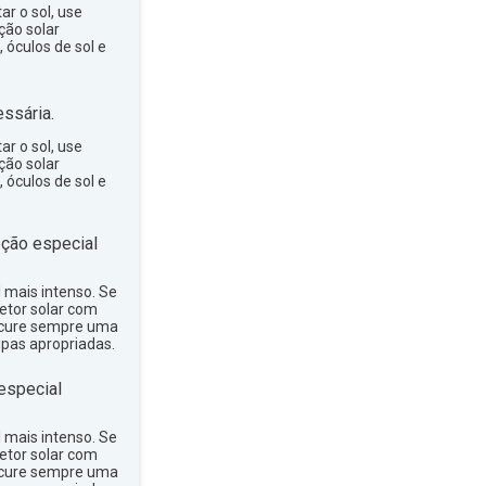
ar o sol, use
ção solar
 óculos de sol e
ssária.
ar o sol, use
ção solar
 óculos de sol e
ção especial
ol mais intenso. Se
tetor solar com
rocure sempre uma
upas apropriadas.
especial
ol mais intenso. Se
tetor solar com
rocure sempre uma