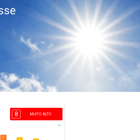
sse
8
MUITO ALTO
7