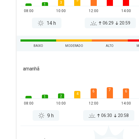
5
3
1
08:00
10:00
12:00
14:00
14 h
06:29
20:59
BAIXO
MODERADO
ALTO
M
amanhã
7
6
6
4
2
1
08:00
10:00
12:00
14:00
9 h
06:30
20:58