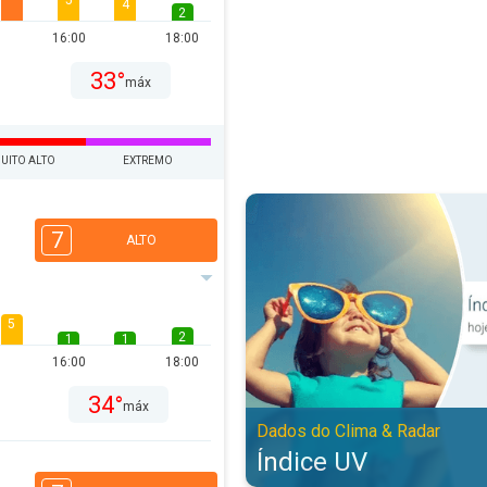
5
4
2
16:00
18:00
33°
máx
UITO ALTO
EXTREMO
Índice UV. Dados do Clima & Rada
7
ALTO
5
2
1
1
16:00
18:00
34°
máx
Dados do Clima & Radar
Índice UV