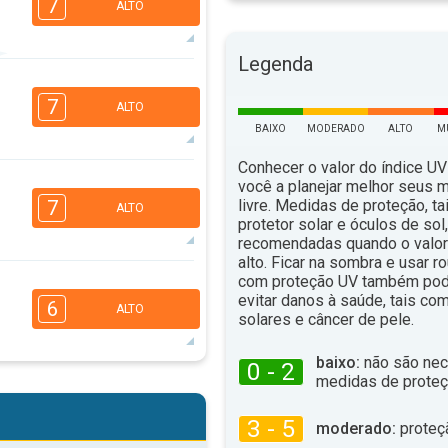
7
ALTO
Legenda
5
2
2
1
7
ALTO
16:00
18:00
BAIXO
MODERADO
ALTO
M
34°
máx
Conhecer o valor do índice UV
6
você a planejar melhor seus 
4
3
1
livre. Medidas de proteção, t
7
ALTO
16:00
18:00
protetor solar e óculos de sol
recomendadas quando o valor 
35°
alto. Ficar na sombra e usar 
máx
com proteção UV também pod
6
4
3
2
evitar danos à saúde, tais c
6
ALTO
solares e câncer de pele.
16:00
18:00
36°
baixo:
não são nec
máx
0 - 2
6
medidas de proteç
4
3
2
16:00
18:00
3 - 5
moderado:
proteç