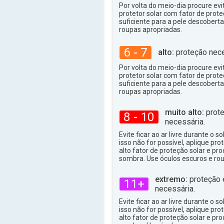
36°
Por volta do meio-dia procure evit
máx
protetor solar com fator de prote
suficiente para a pele descoberta,
roupas apropriadas.
6 - 7
alto:
proteção nece
Por volta do meio-dia procure evit
protetor solar com fator de prote
suficiente para a pele descoberta,
roupas apropriadas.
muito alto:
prote
8 - 10
necessária.
Evite ficar ao ar livre durante o s
isso não for possível, aplique pro
alto fator de proteção solar e p
sombra. Use óculos escuros e ro
extremo:
proteção 
11+
necessária.
Evite ficar ao ar livre durante o s
isso não for possível, aplique pro
alto fator de proteção solar e p