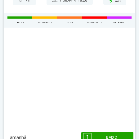
9°
7 h
08:44
18:28
máx
BAIXO
MODERADO
ALTO
MUITO ALTO
EXTREMO
1
amanhã
BAIXO