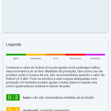
Legenda
BAIXO
MODERADO
ALTO
MUITO ALTO
EXTREMO
Conhecer o valor do índice UV pode ajudar você a planejar melhor
seus momentos ao ar livre. Medidas de proteção, tais como uso de
protetor solar e óculos de sol, são recomendadas quando o valor do
índice UV é alto. Ficar na sombra e usar roupas adequadas com
proteção UV também podem ajudar a evitar danos à saúde, tais
como queimaduras solares e câncer de pele.
0 - 2
baixo:
não são necessárias medidas de proteção.
3 - 5
moderado:
proteção necessária.