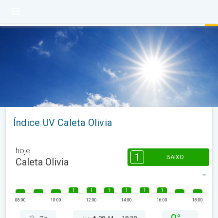
Índice UV Caleta Olivia
hoje
1
BAIXO
Caleta Olivia
1
1
1
1
1
1
08:00
10:00
12:00
14:00
16:00
18:00