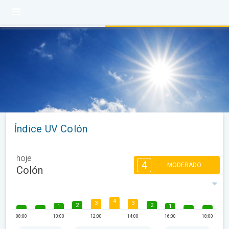
Índice UV Colón
hoje
4
MODERADO
Colón
4
3
3
2
2
1
1
08:00
10:00
12:00
14:00
16:00
18:00