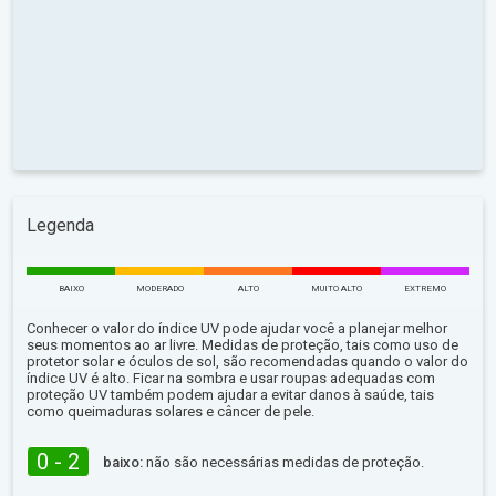
Legenda
BAIXO
MODERADO
ALTO
MUITO ALTO
EXTREMO
Conhecer o valor do índice UV pode ajudar você a planejar melhor
seus momentos ao ar livre. Medidas de proteção, tais como uso de
protetor solar e óculos de sol, são recomendadas quando o valor do
índice UV é alto. Ficar na sombra e usar roupas adequadas com
proteção UV também podem ajudar a evitar danos à saúde, tais
como queimaduras solares e câncer de pele.
0 - 2
baixo:
não são necessárias medidas de proteção.