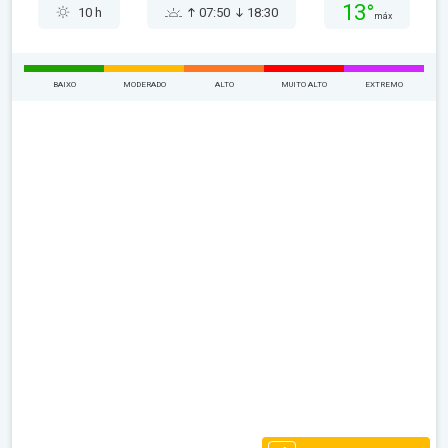
13°
10 h
07:50
18:30
máx
BAIXO
MODERADO
ALTO
MUITO ALTO
EXTREMO