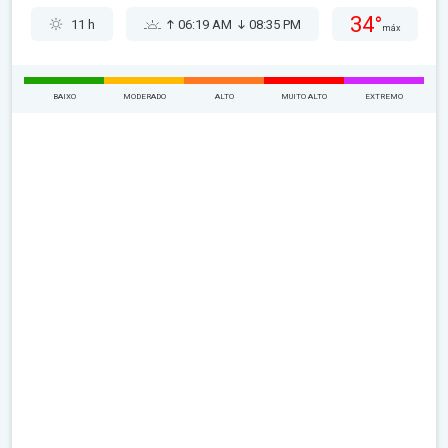
34°
11 h
06:19 AM
08:35 PM
máx
BAIXO
MODERADO
ALTO
MUITO ALTO
EXTREMO