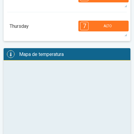
08:00
10:00
12:00
14:00
16:00
18:00
34°
14 h
06:22 AM
08:31 PM
máx
7
6
6
6
5
4
4
3
3
2
1
7
Thursday
ALTO
08:00
10:00
12:00
14:00
16:00
18:00
35°
14 h
06:23 AM
08:30 PM
máx
7
6
6
6
5
4
4
3
2
2
1
Mapa de temperatura
08:00
10:00
12:00
14:00
16:00
18:00
33°
12 h
06:25 AM
08:28 PM
máx