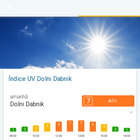
Índice UV Dolni Dabnik
amanhã
7
ALTO
Dolni Dabnik
7
7
6
6
5
4
3
2
2
1
1
08:00
10:00
12:00
14:00
16:00
18:00