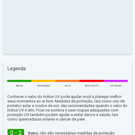
Legenda
BAIXO
MODERADO
ALTO
MUITO ALTO
EXTREMO
Conhecer o valor do índice UV pode ajudar você a planejar melhor
seus momentos ao ar livre. Medidas de proteção, tais como uso de
protetor solar e óculos de sol, são recomendadas quando o valor do
índice UV é alto. Ficar na sombra e usar roupas adequadas com
proteção UV também podem ajudar a evitar danos à saúde, tais
como queimaduras solares e câncer de pele.
0 - 2
baixo:
não são necessárias medidas de proteção.