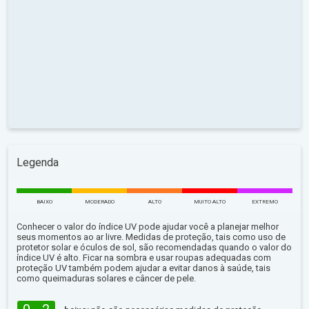
Legenda
BAIXO
MODERADO
ALTO
MUITO ALTO
EXTREMO
Conhecer o valor do índice UV pode ajudar você a planejar melhor
seus momentos ao ar livre. Medidas de proteção, tais como uso de
protetor solar e óculos de sol, são recomendadas quando o valor do
índice UV é alto. Ficar na sombra e usar roupas adequadas com
proteção UV também podem ajudar a evitar danos à saúde, tais
como queimaduras solares e câncer de pele.