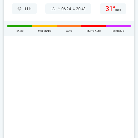
31°
11 h
06:24
20:43
máx
BAIXO
MODERADO
ALTO
MUITO ALTO
EXTREMO