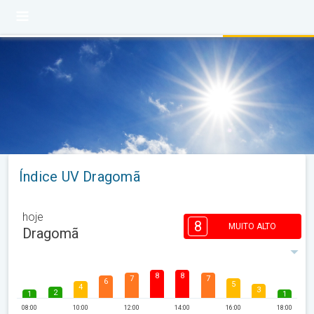
Índice UV Dragomã
hoje
8
MUITO ALTO
Dragomã
8
8
7
7
6
5
4
3
2
1
1
08:00
10:00
12:00
14:00
16:00
18:00