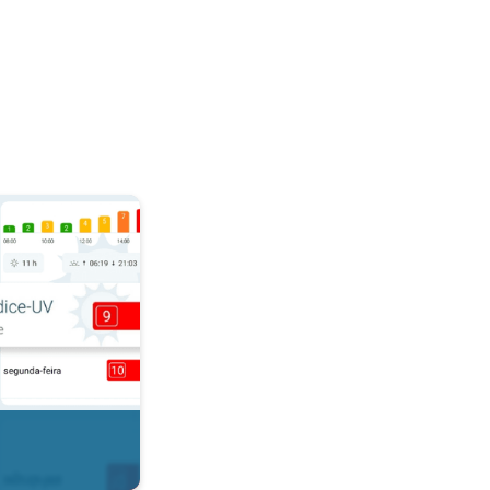
r. . .