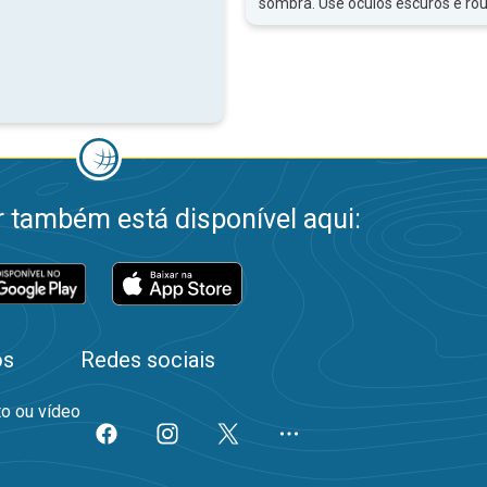
sombra. Use óculos escuros e ro
 também está disponível aqui:
os
Redes sociais
to ou vídeo