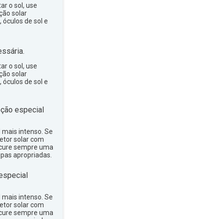
ar o sol, use
ção solar
 óculos de sol e
ssária.
ar o sol, use
ção solar
 óculos de sol e
ção especial
ol mais intenso. Se
tetor solar com
rocure sempre uma
upas apropriadas.
especial
ol mais intenso. Se
tetor solar com
rocure sempre uma