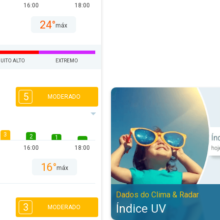
16:00
18:00
24°
máx
UITO ALTO
EXTREMO
Índice UV. Dados do Clima & Rada
5
MODERADO
3
2
1
16:00
18:00
16°
máx
Dados do Clima & Radar
3
Índice UV
MODERADO