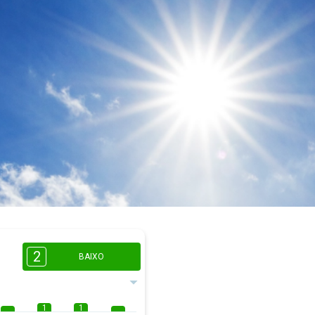
2
BAIXO
1
1