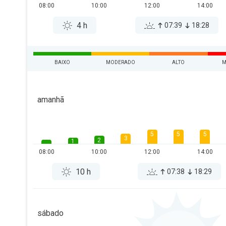
08:00
10:00
12:00
14:00
4 h
07:39
18:28
BAIXO
MODERADO
ALTO
M
amanhã
5
5
5
3
2
1
08:00
10:00
12:00
14:00
10 h
07:38
18:29
sábado