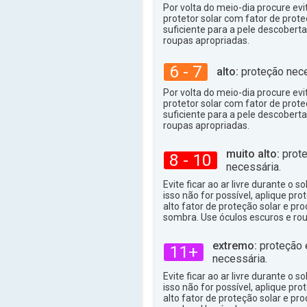
Por volta do meio-dia procure evit
protetor solar com fator de prote
suficiente para a pele descoberta,
roupas apropriadas.
6 - 7
alto:
proteção nece
Por volta do meio-dia procure evit
protetor solar com fator de prote
suficiente para a pele descoberta,
roupas apropriadas.
muito alto:
prote
8 - 10
necessária.
Evite ficar ao ar livre durante o s
isso não for possível, aplique pro
alto fator de proteção solar e p
sombra. Use óculos escuros e ro
extremo:
proteção 
11+
necessária.
Evite ficar ao ar livre durante o s
isso não for possível, aplique pro
alto fator de proteção solar e p