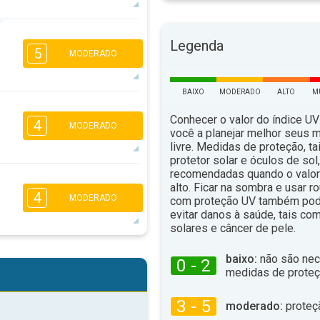
3
2
1
Legenda
16:00
18:00
5
MODERADO
17°
máx
BAIXO
MODERADO
ALTO
M
3
2
1
Conhecer o valor do índice UV
4
MODERADO
16:00
18:00
você a planejar melhor seus 
livre. Medidas de proteção, t
17°
máx
protetor solar e óculos de sol
recomendadas quando o valor 
3
2
1
alto. Ficar na sombra e usar 
4
16:00
18:00
MODERADO
com proteção UV também pod
evitar danos à saúde, tais c
14°
solares e câncer de pele.
máx
2
2
baixo:
não são nec
0 - 2
16:00
18:00
medidas de proteç
12°
máx
3 - 5
moderado:
proteç