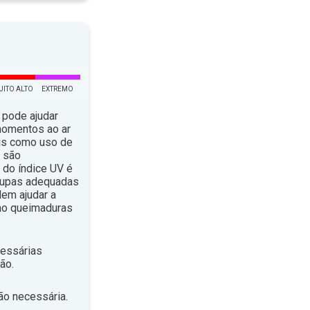
UITO ALTO
EXTREMO
 pode ajudar
momentos ao ar
ais como uso de
, são
do índice UV é
roupas adequadas
em ajudar a
omo queimaduras
essárias
ão.
ão necessária.