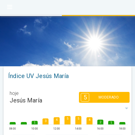
Índice UV Jesús María
hoje
5
MODERADO
Jesús María
5
5
4
4
3
2
1
1
08:00
10:00
12:00
14:00
16:00
18:00