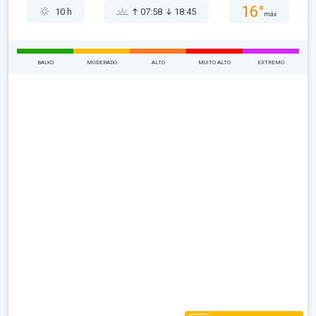
16°
10 h
07:58
18:45
máx
BAIXO
MODERADO
ALTO
MUITO ALTO
EXTREMO