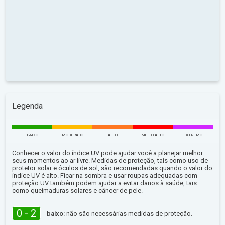
Legenda
BAIXO
MODERADO
ALTO
MUITO ALTO
EXTREMO
Conhecer o valor do índice UV pode ajudar você a planejar melhor
seus momentos ao ar livre. Medidas de proteção, tais como uso de
protetor solar e óculos de sol, são recomendadas quando o valor do
índice UV é alto. Ficar na sombra e usar roupas adequadas com
proteção UV também podem ajudar a evitar danos à saúde, tais
como queimaduras solares e câncer de pele.
0 - 2
baixo:
não são necessárias medidas de proteção.