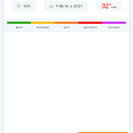
32°
10 h
06:16
20:31
máx
BAIXO
MODERADO
ALTO
MUITO ALTO
EXTREMO