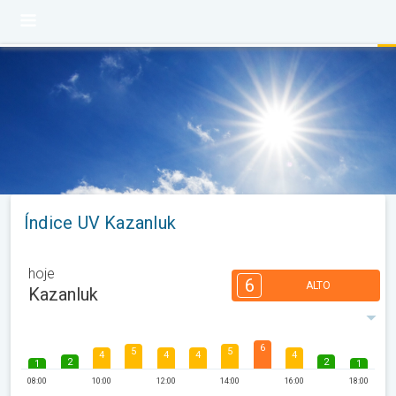
Índice UV Kazanluk
hoje
6
ALTO
Kazanluk
6
5
5
4
4
4
4
2
2
1
1
08:00
10:00
12:00
14:00
16:00
18:00