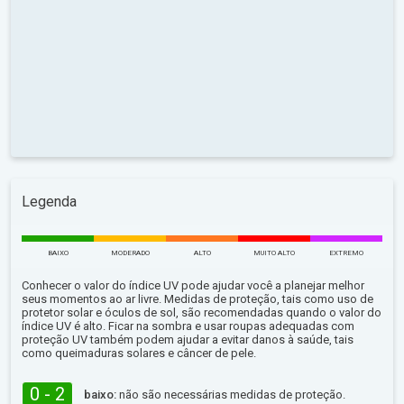
Legenda
BAIXO
MODERADO
ALTO
MUITO ALTO
EXTREMO
Conhecer o valor do índice UV pode ajudar você a planejar melhor
seus momentos ao ar livre. Medidas de proteção, tais como uso de
protetor solar e óculos de sol, são recomendadas quando o valor do
índice UV é alto. Ficar na sombra e usar roupas adequadas com
proteção UV também podem ajudar a evitar danos à saúde, tais
como queimaduras solares e câncer de pele.
0 - 2
baixo:
não são necessárias medidas de proteção.