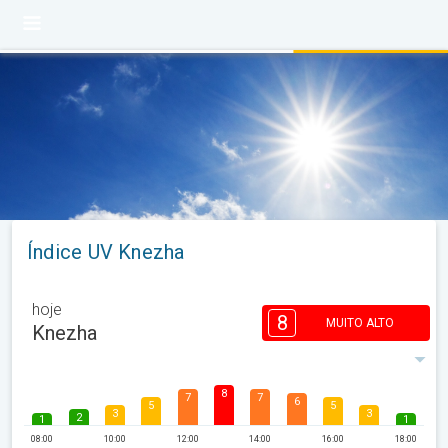
Índice UV Knezha
hoje
8
MUITO ALTO
Knezha
8
7
7
6
5
5
3
3
2
1
1
08:00
10:00
12:00
14:00
16:00
18:00