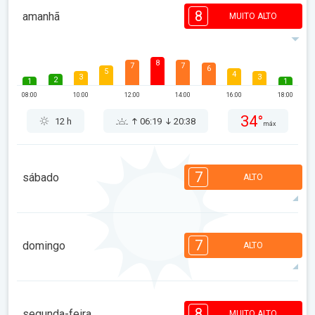
8
amanhã
MUITO ALTO
8
7
7
6
5
4
3
3
2
1
1
08:00
10:00
12:00
14:00
16:00
18:00
34°
12 h
06:19
20:38
máx
7
sábado
ALTO
7
7
6
6
5
4
3
3
2
1
1
7
domingo
ALTO
08:00
10:00
12:00
14:00
16:00
18:00
34°
12 h
06:20
20:37
máx
7
7
6
5
3
3
2
1
1
1
1
8
segunda-feira
MUITO ALTO