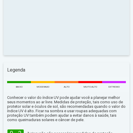
Legenda
BAIXO
MODERADO
ALTO
MUITO ALTO
EXTREMO
Conhecer o valor do índice UV pode ajudar você a planejar melhor
seus momentos ao ar livre. Medidas de proteção, tais como uso de
protetor solar e óculos de sol, são recomendadas quando o valor do
índice UV é alto. Ficar na sombra e usar roupas adequadas com
proteção UV também podem ajudar a evitar danos à saúde, tais
como queimaduras solares e câncer de pele.