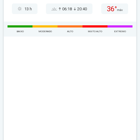
36°
13 h
06:18
20:40
máx
BAIXO
MODERADO
ALTO
MUITO ALTO
EXTREMO