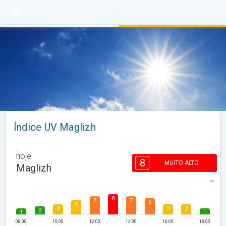
Índice UV Maglizh
hoje
8
MUITO ALTO
Maglizh
8
7
7
6
5
3
3
3
2
1
1
08:00
10:00
12:00
14:00
16:00
18:00