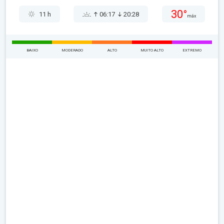
30°
11 h
06:17
20:28
máx
BAIXO
MODERADO
ALTO
MUITO ALTO
EXTREMO