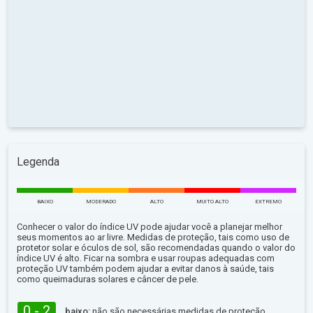
Legenda
BAIXO
MODERADO
ALTO
MUITO ALTO
EXTREMO
Conhecer o valor do índice UV pode ajudar você a planejar melhor
seus momentos ao ar livre. Medidas de proteção, tais como uso de
protetor solar e óculos de sol, são recomendadas quando o valor do
índice UV é alto. Ficar na sombra e usar roupas adequadas com
proteção UV também podem ajudar a evitar danos à saúde, tais
como queimaduras solares e câncer de pele.
0 - 2
baixo:
não são necessárias medidas de proteção.