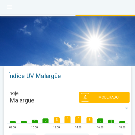
Índice UV Malargüe
hoje
4
MODERADO
Malargüe
4
4
3
3
2
2
1
1
08:00
10:00
12:00
14:00
16:00
18:00