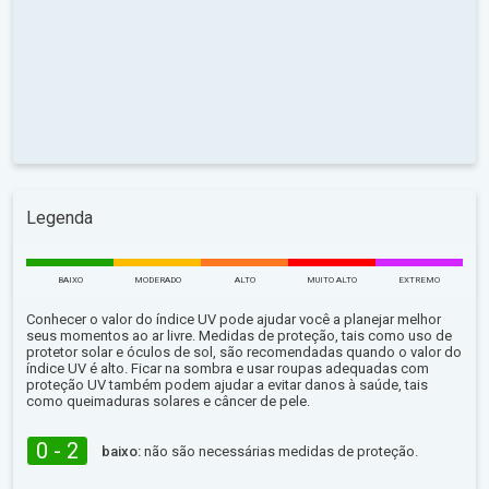
Legenda
BAIXO
MODERADO
ALTO
MUITO ALTO
EXTREMO
Conhecer o valor do índice UV pode ajudar você a planejar melhor
seus momentos ao ar livre. Medidas de proteção, tais como uso de
protetor solar e óculos de sol, são recomendadas quando o valor do
índice UV é alto. Ficar na sombra e usar roupas adequadas com
proteção UV também podem ajudar a evitar danos à saúde, tais
como queimaduras solares e câncer de pele.
0 - 2
baixo:
não são necessárias medidas de proteção.