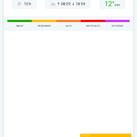
12°
10 h
08:29
18:59
máx
BAIXO
MODERADO
ALTO
MUITO ALTO
EXTREMO