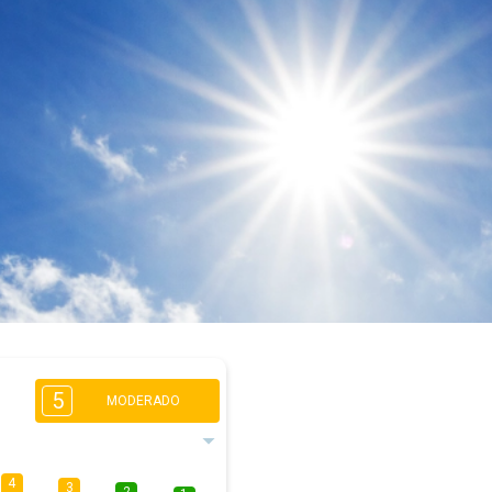
5
MODERADO
4
3