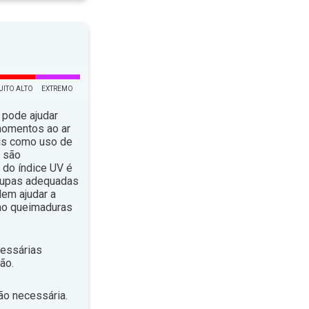
UITO ALTO
EXTREMO
 pode ajudar
momentos ao ar
ais como uso de
, são
do índice UV é
roupas adequadas
em ajudar a
omo queimaduras
essárias
ão.
ão necessária.