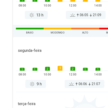
2
1
1
08:00
10:00
12:00
14:00
13 h
06:05
21:09
BAIXO
MODERADO
ALTO
M
segunda-feira
3
2
2
1
1
1
1
08:00
10:00
12:00
14:00
9 h
06:06
21:07
terça-feira