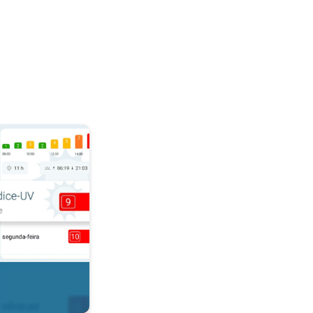
r. . .