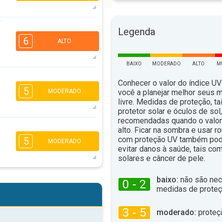
5
4
Legenda
2
1
6
ALTO
16:00
18:00
22°
máx
BAIXO
MODERADO
ALTO
M
5
4
Conhecer o valor do índice UV
2
1
5
você a planejar melhor seus 
MODERADO
16:00
18:00
livre. Medidas de proteção, t
protetor solar e óculos de sol
25°
máx
recomendadas quando o valor 
5
4
alto. Ficar na sombra e usar 
2
2
com proteção UV também pod
5
MODERADO
16:00
18:00
evitar danos à saúde, tais c
solares e câncer de pele.
31°
máx
5
4
baixo:
não são nec
0 - 2
2
2
medidas de proteç
16:00
18:00
3 - 5
35°
moderado:
proteç
máx