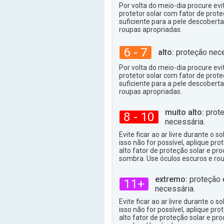
Por volta do meio-dia procure evit
protetor solar com fator de prote
suficiente para a pele descoberta,
roupas apropriadas.
6 - 7
alto:
proteção nece
Por volta do meio-dia procure evit
protetor solar com fator de prote
suficiente para a pele descoberta,
roupas apropriadas.
muito alto:
prote
8 - 10
necessária.
Evite ficar ao ar livre durante o s
isso não for possível, aplique pro
alto fator de proteção solar e p
sombra. Use óculos escuros e ro
extremo:
proteção 
11+
necessária.
Evite ficar ao ar livre durante o s
isso não for possível, aplique pro
alto fator de proteção solar e p