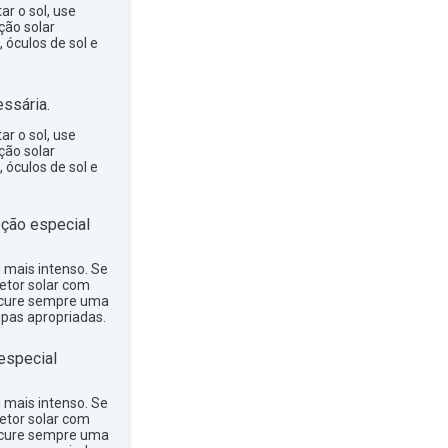
ar o sol, use
ção solar
 óculos de sol e
ssária.
ar o sol, use
ção solar
 óculos de sol e
ção especial
ol mais intenso. Se
tetor solar com
rocure sempre uma
upas apropriadas.
especial
ol mais intenso. Se
tetor solar com
rocure sempre uma