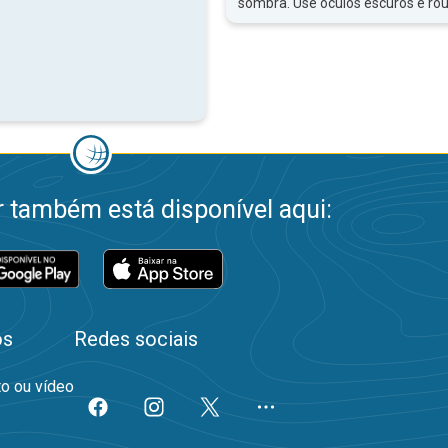
sombra. Use óculos escuros e ro
 também está disponível aqui:
os
Redes sociais
to ou vídeo