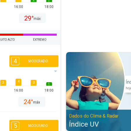
2
1
16:00
18:00
29°
máx
UITO ALTO
EXTREMO
Índice UV. Dados do Clima & Rada
4
MODERADO
4
3
3
1
16:00
18:00
24°
máx
Dados do Clima & Radar
Índice UV
5
MODERADO