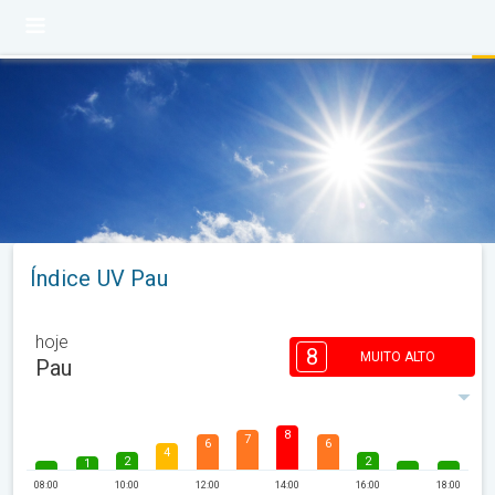
Índice UV Pau
hoje
8
MUITO ALTO
Pau
8
7
6
6
4
2
2
1
08:00
10:00
12:00
14:00
16:00
18:00