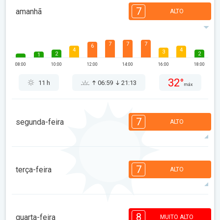
7
amanhã
ALTO
7
7
7
6
4
4
3
2
2
1
08:00
10:00
12:00
14:00
16:00
18:00
32°
11 h
06:59
21:13
máx
7
segunda-feira
ALTO
7
6
6
5
3
2
2
1
1
1
7
terça-feira
ALTO
08:00
10:00
12:00
14:00
16:00
18:00
29°
9 h
07:00
21:11
máx
7
7
7
6
5
4
4
2
2
1
8
quarta-feira
MUITO ALTO