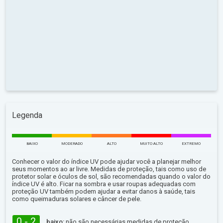
Legenda
BAIXO
MODERADO
ALTO
MUITO ALTO
EXTREMO
Conhecer o valor do índice UV pode ajudar você a planejar melhor
seus momentos ao ar livre. Medidas de proteção, tais como uso de
protetor solar e óculos de sol, são recomendadas quando o valor do
índice UV é alto. Ficar na sombra e usar roupas adequadas com
proteção UV também podem ajudar a evitar danos à saúde, tais
como queimaduras solares e câncer de pele.
0 - 2
baixo:
não são necessárias medidas de proteção.