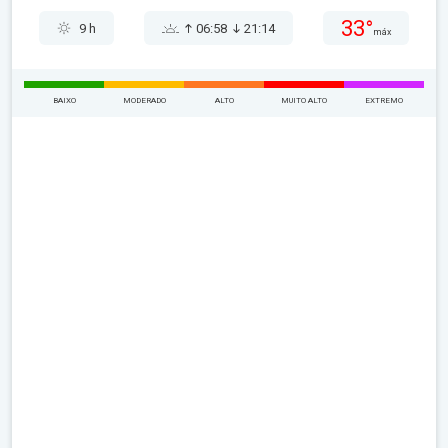
33°
9 h
06:58
21:14
máx
BAIXO
MODERADO
ALTO
MUITO ALTO
EXTREMO