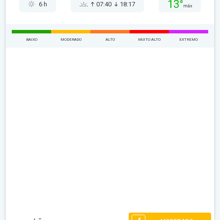
13°
6 h
07:40
18:17
máx
BAIXO
MODERADO
ALTO
MUITO ALTO
EXTREMO