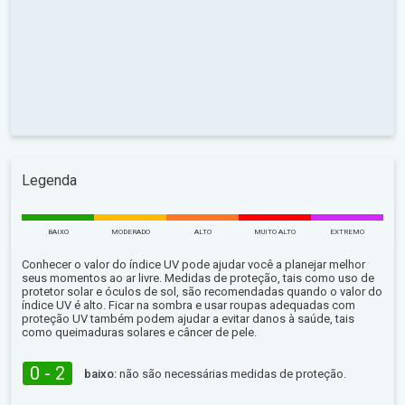
Legenda
BAIXO
MODERADO
ALTO
MUITO ALTO
EXTREMO
Conhecer o valor do índice UV pode ajudar você a planejar melhor
seus momentos ao ar livre. Medidas de proteção, tais como uso de
protetor solar e óculos de sol, são recomendadas quando o valor do
índice UV é alto. Ficar na sombra e usar roupas adequadas com
proteção UV também podem ajudar a evitar danos à saúde, tais
como queimaduras solares e câncer de pele.
0 - 2
baixo:
não são necessárias medidas de proteção.