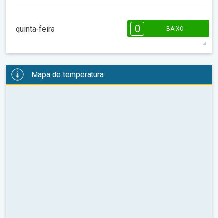
08:00
10:00
12:00
14:00
16:00
18:00
0
quinta-feira
BAIXO
10°
0 h
07:36
18:19
máx
08:00
10:00
12:00
14:00
16:00
18:00
Mapa de temperatura
10°
1 h
07:35
18:20
máx