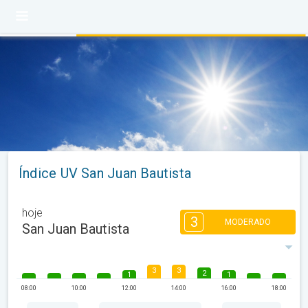
Índice UV San Juan Bautista
hoje
3
MODERADO
San Juan Bautista
3
3
2
1
1
08:00
10:00
12:00
14:00
16:00
18:00