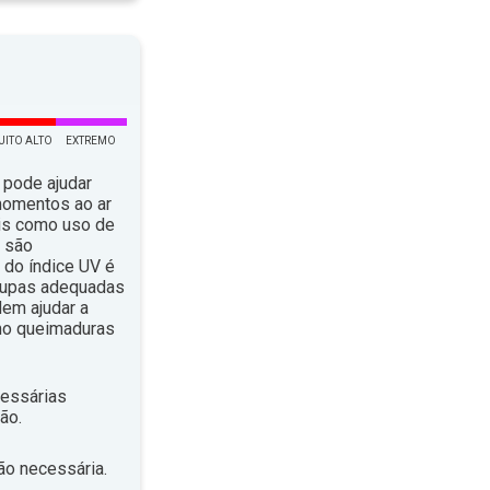
UITO ALTO
EXTREMO
 pode ajudar
momentos ao ar
ais como uso de
, são
do índice UV é
roupas adequadas
em ajudar a
omo queimaduras
essárias
ão.
ão necessária.