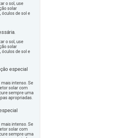
ar o sol, use
ção solar
 óculos de sol e
ssária.
ar o sol, use
ção solar
 óculos de sol e
ção especial
ol mais intenso. Se
tetor solar com
rocure sempre uma
upas apropriadas.
especial
ol mais intenso. Se
tetor solar com
rocure sempre uma