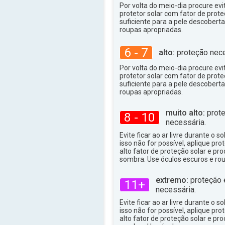
Por volta do meio-dia procure evit
protetor solar com fator de prote
suficiente para a pele descoberta,
roupas apropriadas.
6 - 7
alto:
proteção nece
Por volta do meio-dia procure evit
protetor solar com fator de prote
suficiente para a pele descoberta,
roupas apropriadas.
muito alto:
prote
8 - 10
necessária.
Evite ficar ao ar livre durante o s
isso não for possível, aplique pro
alto fator de proteção solar e p
sombra. Use óculos escuros e ro
extremo:
proteção 
11+
necessária.
Evite ficar ao ar livre durante o s
isso não for possível, aplique pro
alto fator de proteção solar e p