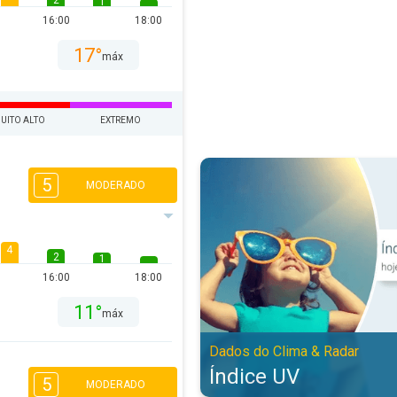
2
1
16:00
18:00
17°
máx
UITO ALTO
EXTREMO
Índice UV. Dados do Clima & Rada
5
MODERADO
4
2
1
16:00
18:00
11°
máx
Dados do Clima & Radar
Índice UV
5
MODERADO