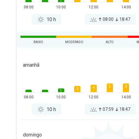
1
08:00
10:00
12:00
14:00
10 h
08:00
18:47
BAIXO
MODERADO
ALTO
M
amanhã
5
5
4
3
1
08:00
10:00
12:00
14:00
10 h
07:59
18:47
domingo