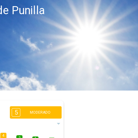
e Punilla
5
MODERADO
4