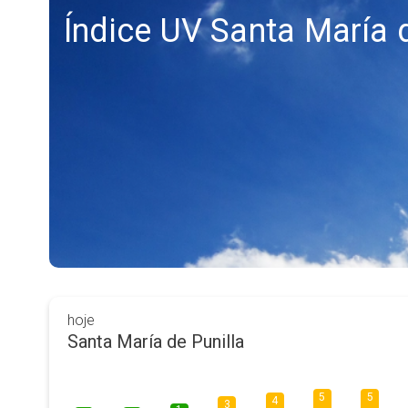
Índice UV Santa María d
hoje
Santa María de Punilla
5
5
4
3