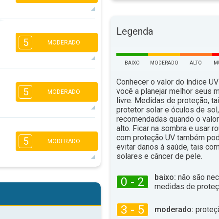
Legenda
4
2
1
5
MODERADO
16:00
18:00
12°
BAIXO
MODERADO
ALTO
M
máx
4
Conhecer o valor do índice UV
2
1
5
você a planejar melhor seus 
MODERADO
16:00
18:00
livre. Medidas de proteção, t
protetor solar e óculos de sol
10°
máx
recomendadas quando o valor 
alto. Ficar na sombra e usar 
3
2
1
com proteção UV também pod
5
MODERADO
16:00
18:00
evitar danos à saúde, tais c
solares e câncer de pele.
11°
máx
baixo:
não são nec
0 - 2
3
2
1
medidas de proteç
16:00
18:00
3 - 5
moderado:
proteç
11°
máx