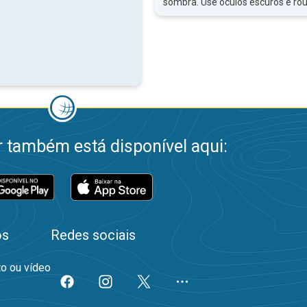
sombra. Use óculos escuros e ro
 também está disponível aqui:
os
Redes sociais
to ou vídeo