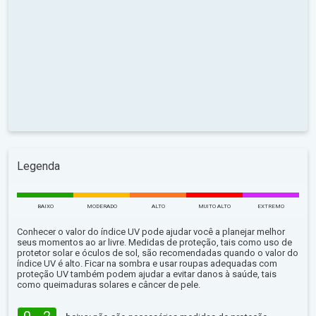
Legenda
BAIXO
MODERADO
ALTO
MUITO ALTO
EXTREMO
Conhecer o valor do índice UV pode ajudar você a planejar melhor
seus momentos ao ar livre. Medidas de proteção, tais como uso de
protetor solar e óculos de sol, são recomendadas quando o valor do
índice UV é alto. Ficar na sombra e usar roupas adequadas com
proteção UV também podem ajudar a evitar danos à saúde, tais
como queimaduras solares e câncer de pele.