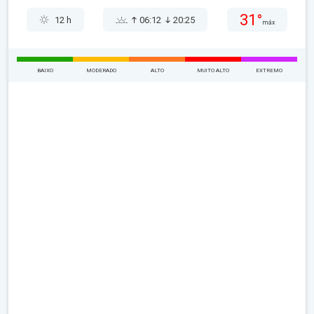
31°
12 h
06:12
20:25
máx
BAIXO
MODERADO
ALTO
MUITO ALTO
EXTREMO