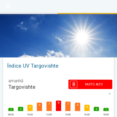
Índice UV Targovishte
amanhã
8
MUITO ALTO
Targovishte
8
7
7
6
6
4
4
2
2
1
1
08:00
10:00
12:00
14:00
16:00
18:00