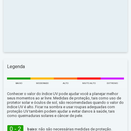
Legenda
BAIXO
MODERADO
ALTO
MUITO ALTO
EXTREMO
Conhecer o valor do índice UV pode ajudar você a planejar melhor
seus momentos ao ar livre. Medidas de proteção, tais como uso de
protetor solar e óculos de sol, são recomendadas quando o valor do
índice UV é alto. Ficar na sombra e usar roupas adequadas com
proteção UV também podem ajudar a evitar danos à saúde, tais
como queimaduras solares e câncer de pele.
0 - 2
baixo:
não são necessárias medidas de proteção.