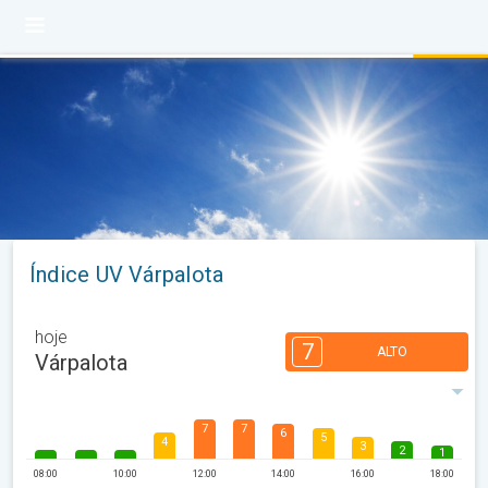
Índice UV Várpalota
hoje
7
ALTO
Várpalota
7
7
6
5
4
3
2
1
08:00
10:00
12:00
14:00
16:00
18:00