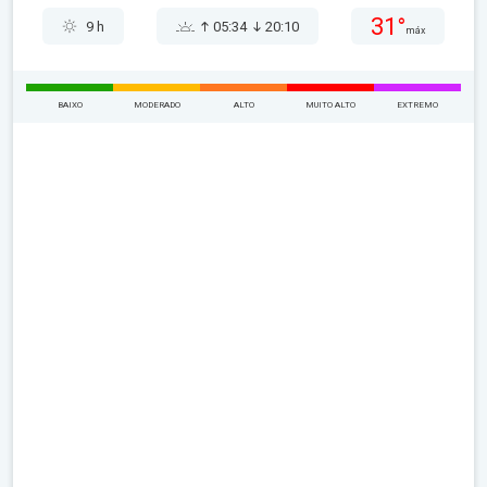
31°
9 h
05:34
20:10
máx
BAIXO
MODERADO
ALTO
MUITO ALTO
EXTREMO