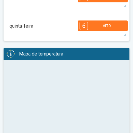
08:00
10:00
12:00
14:00
16:00
18:00
34°
14 h
05:38
20:05
máx
7
7
6
6
5
4
3
2
2
1
1
6
quinta-feira
ALTO
08:00
10:00
12:00
14:00
16:00
18:00
30°
14 h
05:39
20:04
máx
6
6
6
5
5
4
3
3
2
2
1
Mapa de temperatura
08:00
10:00
12:00
14:00
16:00
18:00
31°
14 h
05:41
20:02
máx