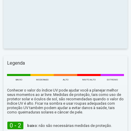
Legenda
BAIXO
MODERADO
ALTO
MUITO ALTO
EXTREMO
Conhecer o valor do índice UV pode ajudar você a planejar melhor
seus momentos ao ar livre. Medidas de proteção, tais como uso de
protetor solar e óculos de sol, são recomendadas quando o valor do
índice UV é alto. Ficar na sombra e usar roupas adequadas com
proteção UV também podem ajudar a evitar danos à saúde, tais
como queimaduras solares e câncer de pele.
0 - 2
baixo:
não são necessárias medidas de proteção.