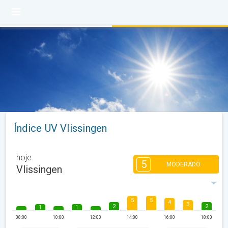
Índice UV Vlissingen
hoje
5
MODERADO
Vlissingen
5
5
4
3
2
2
1
1
08:00
10:00
12:00
14:00
16:00
18:00