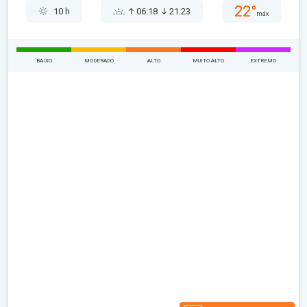
22°
10 h
06:18
21:23
máx
BAIXO
MODERADO
ALTO
MUITO ALTO
EXTREMO