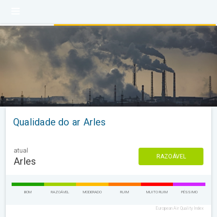
Qualidade do ar Arles
atual
RAZOÁVEL
Arles
BOM
RAZOÁVEL
MODERADO
RUIM
MUITO RUIM
PÉSSIMO
European Air Quality Index