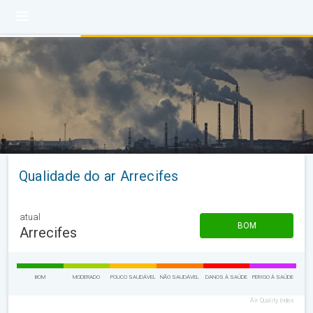
Qualidade do ar Arrecifes
atual
BOM
Arrecifes
BOM
MODERADO
POUCO SAUDÁVEL
NÃO SAUDÁVEL
DANOS À SAÚDE
PERIGO À SAÚDE
Air Quality Index