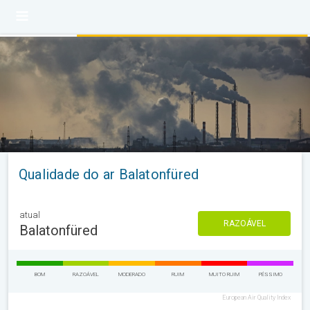
Qualidade do ar Balatonfüred
atual
RAZOÁVEL
Balatonfüred
BOM
RAZOÁVEL
MODERADO
RUIM
MUITO RUIM
PÉSSIMO
European Air Quality Index