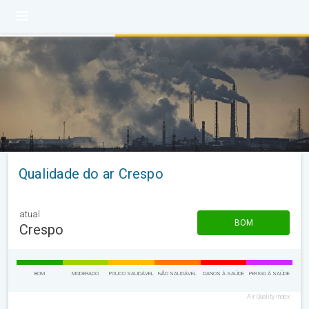
Qualidade do ar Crespo
atual
BOM
Crespo
BOM
MODERADO
POUCO SAUDÁVEL
NÃO SAUDÁVEL
DANOS À SAÚDE
PERIGO À SAÚDE
Air Quality Index