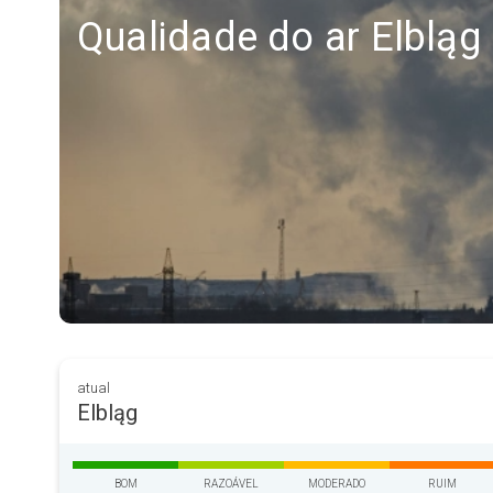
Qualidade do ar Elbląg
atual
Elbląg
BOM
RAZOÁVEL
MODERADO
RUIM