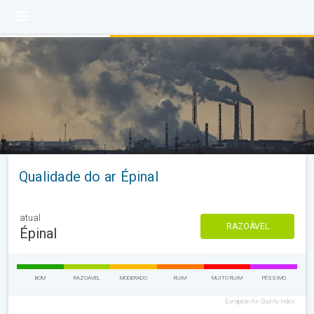
Qualidade do ar Épinal
atual
RAZOÁVEL
Épinal
BOM
RAZOÁVEL
MODERADO
RUIM
MUITO RUIM
PÉSSIMO
European Air Quality Index