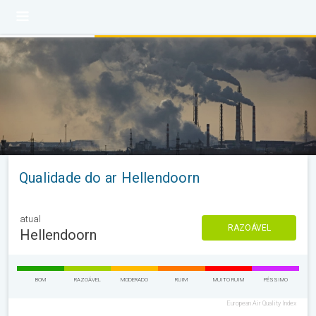
Qualidade do ar Hellendoorn
atual
RAZOÁVEL
Hellendoorn
BOM
RAZOÁVEL
MODERADO
RUIM
MUITO RUIM
PÉSSIMO
European Air Quality Index