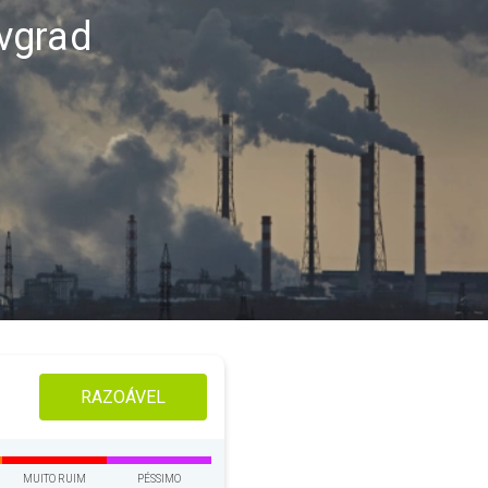
vgrad
RAZOÁVEL
MUITO RUIM
PÉSSIMO