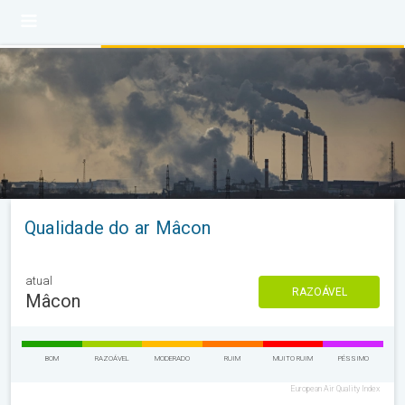
Qualidade do ar Mâcon
atual
RAZOÁVEL
Mâcon
BOM
RAZOÁVEL
MODERADO
RUIM
MUITO RUIM
PÉSSIMO
European Air Quality Index