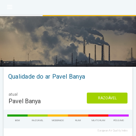
Qualidade do ar Pavel Banya
atual
RAZOÁVEL
Pavel Banya
BOM
RAZOÁVEL
MODERADO
RUIM
MUITO RUIM
PÉSSIMO
European Air Quality Index