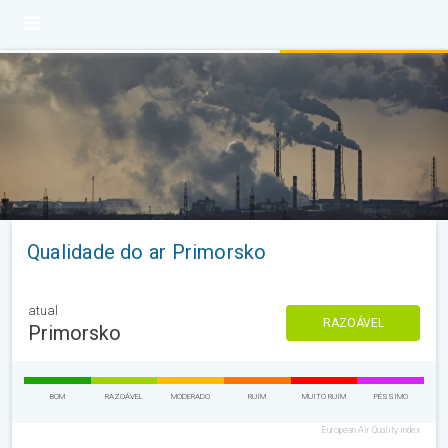
Qualidade do ar Primorsko
atual
RAZOÁVEL
Primorsko
BOM
RAZOÁVEL
MODERADO
RUIM
MUITO RUIM
PÉSSIMO
European Air Quality Index