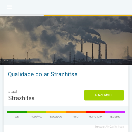
Qualidade do ar Strazhitsa
atual
RAZOÁVEL
Strazhitsa
BOM
RAZOÁVEL
MODERADO
RUIM
MUITO RUIM
PÉSSIMO
European Air Quality Index