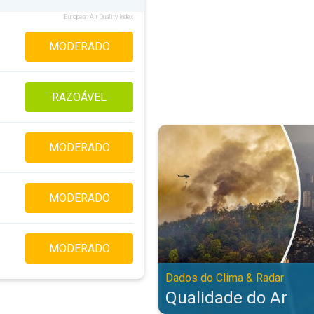
European Air Quality Index
MODERADO
RAZOÁVEL
Qualidade do Ar. Dados do Clima 
MODERADO
MODERADO
MODERADO
Dados do Clima & Radar
Qualidade do Ar