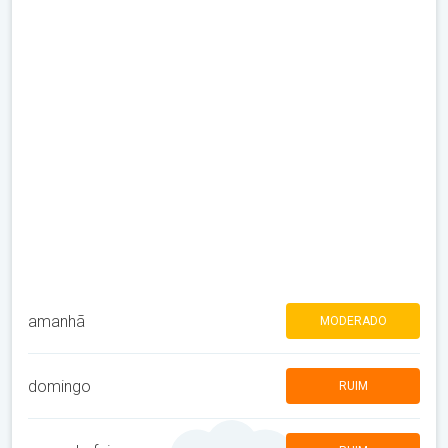
amanhã
MODERADO
domingo
RUIM