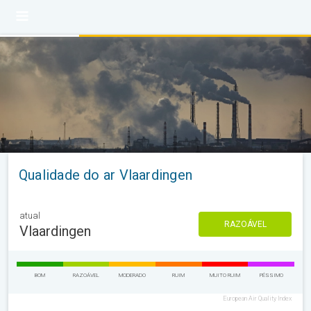
Qualidade do ar Vlaardingen
atual
RAZOÁVEL
Vlaardingen
BOM
RAZOÁVEL
MODERADO
RUIM
MUITO RUIM
PÉSSIMO
European Air Quality Index