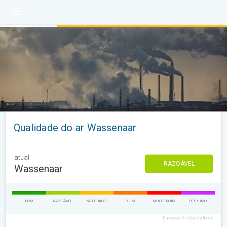
Qualidade do ar Wassenaar
atual
RAZOÁVEL
Wassenaar
BOM
RAZOÁVEL
MODERADO
RUIM
MUITO RUIM
PÉSSIMO
European Air Quality Index