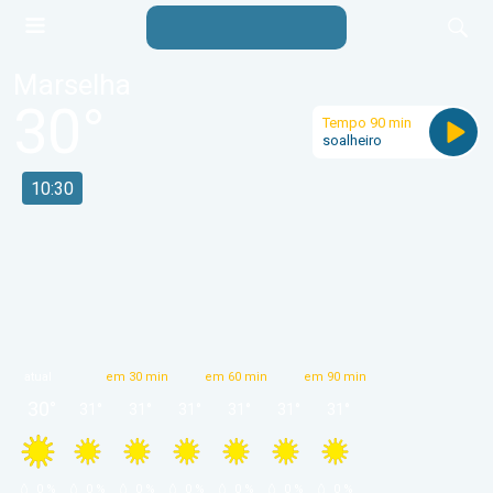
Marselha
30
°
Tempo 90 min
soalheiro
10:30
atual
em 30 min
em 60 min
em 90 min
30
°
31
°
31
°
31
°
31
°
31
°
31
°
 0 % 
 0 % 
 0 % 
 0 % 
 0 % 
 0 % 
 0 % 