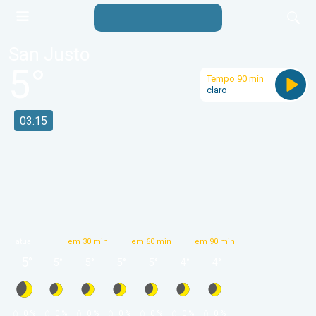
San Justo
5
°
Tempo 90 min
claro
03:15
atual
em 30 min
em 60 min
em 90 min
5
°
5
°
5
°
5
°
5
°
4
°
4
°
 0 % 
 0 % 
 0 % 
 0 % 
 0 % 
 0 % 
 0 % 