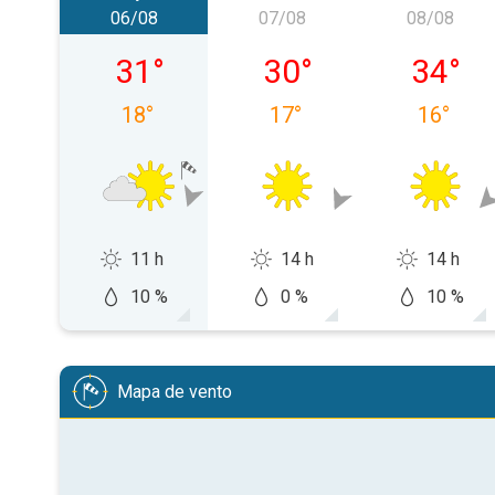
06/08
07/08
08/08
quinta-feira, 06/08
sexta-feira, 07/08
sábado,
31
°
30
°
34
°
18
°
17
°
16
°
11 h
14 h
14 h
10 %
0 %
10 %
Mapa de vento