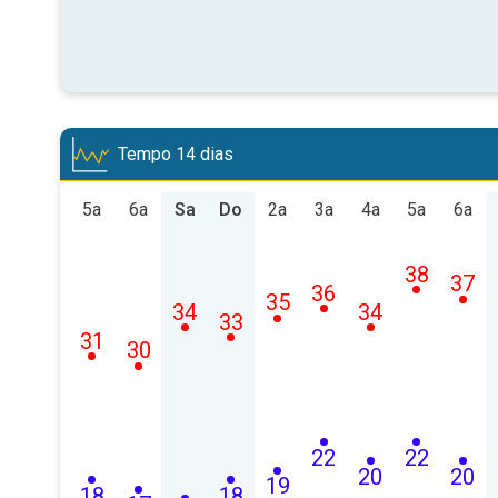
Tempo 14 dias
5a
6a
Sa
Do
2a
3a
4a
5a
6a
38
37
36
35
34
34
33
31
30
22
22
20
20
19
18
18