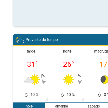
Previsão do tempo
tarde
noite
madrug
31
°
26
°
17
10 %
10 %
0 
hoje
amanhã
sábado