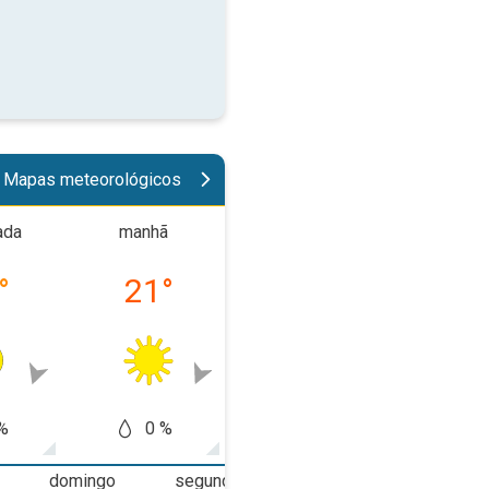
Mapas meteorológicos
ada
manhã
tarde
noit
°
21
°
30
°
26
%
0 %
0 %
0
domingo
segunda-feira
terça-feira
q