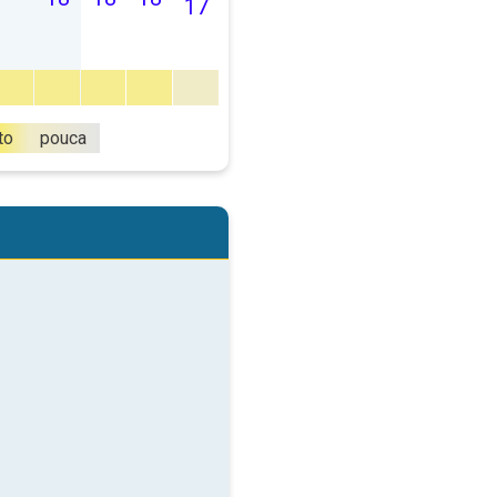
17
to
pouca