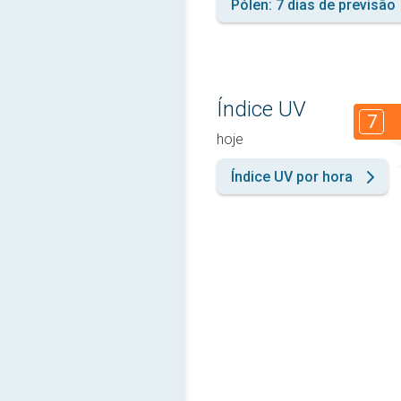
Pólen: 7 dias de previsão
Índice UV
7
hoje
Índice UV por hora