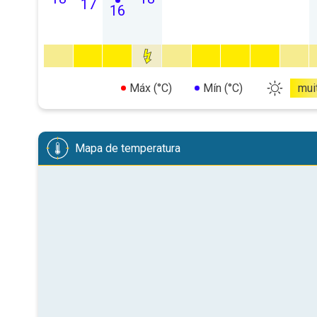
17
16
Máx (°C)
Mín (°C)
mui
Mapa de temperatura