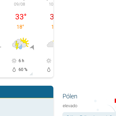
09/08
10/08
11/08
 08/08
domingo, 09/08
segunda-feira, 10/08
terça-feira, 11
33
°
35
°
36
°
18
°
19
°
22
°
6 h
10 h
14 h
60 %
50 %
10 %
Pólen
elevado