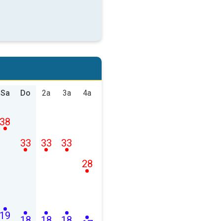
Sa
Do
2a
3a
4a
38
33
33
33
28
19
18
18
18