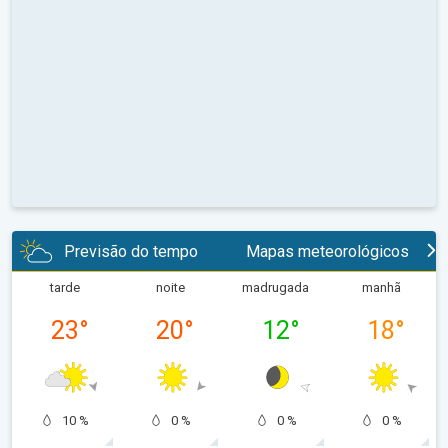
Previsão do tempo
Mapas meteorológicos
tarde
noite
madrugada
manhã
23
°
20
°
12
°
18
°
10 %
0 %
0 %
0 %