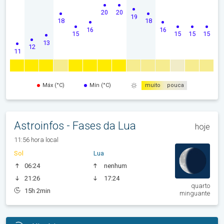
20
20
19
18
18
16
16
15
15
15
15
13
12
11
Máx (°C)
Mín (°C)
muito
pouca
Astroinfos - Fases da Lua
hoje
11:56 hora local
Sol
Lua
06:24
nenhum
21:26
17:24
quarto
15h 2min
minguante