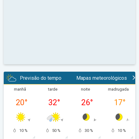
Previsão do tempo
Mapas meteorológicos
manhã
tarde
noite
madrugada
20
°
32
°
26
°
17
°
10 %
50 %
30 %
10 %