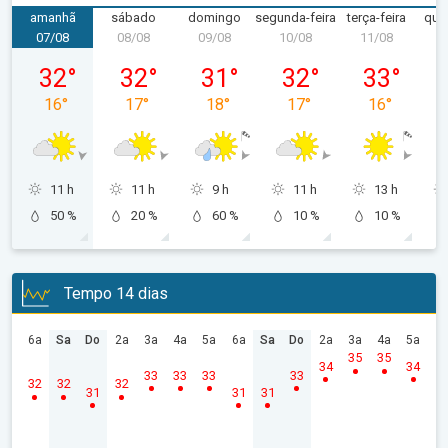
amanhã
sábado
domingo
segunda-feira
terça-feira
quar
07/08
08/08
09/08
10/08
11/08
1
sexta-feira, 07/08
sábado, 08/08
domingo, 09/08
segunda-feira, 10/08
terça-feira, 
32
°
32
°
31
°
32
°
33
°
16
°
17
°
18
°
17
°
16
°
11 h
11 h
9 h
11 h
13 h
50 %
20 %
60 %
10 %
10 %
Tempo 14 dias
6a
Sa
Do
2a
3a
4a
5a
6a
Sa
Do
2a
3a
4a
5a
35
35
34
34
33
33
33
33
32
32
32
31
31
31