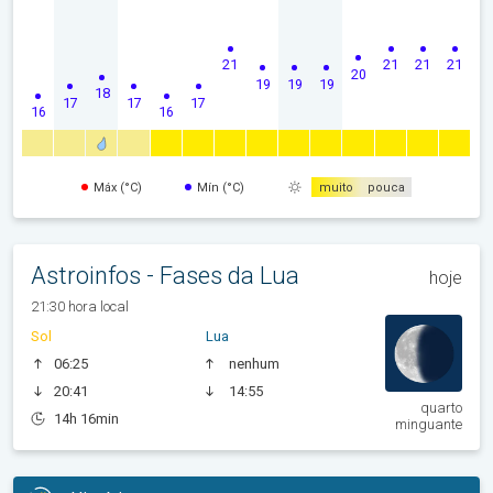
21
21
21
21
20
19
19
19
18
17
17
17
16
16
Máx (°C)
Mín (°C)
muito
pouca
Astroinfos - Fases da Lua
hoje
21:30 hora local
Sol
Lua
06:25
nenhum
20:41
14:55
quarto
14h 16min
minguante