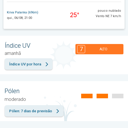
pouco nublado
Kriva Palanka (696m)
25°
Vento NE 7 km/h
qui., 06/08, 21:00
Índice UV
7
ALTO
amanhã
Índice UV por hora
Pólen
moderado
Pólen: 7 dias de previsão