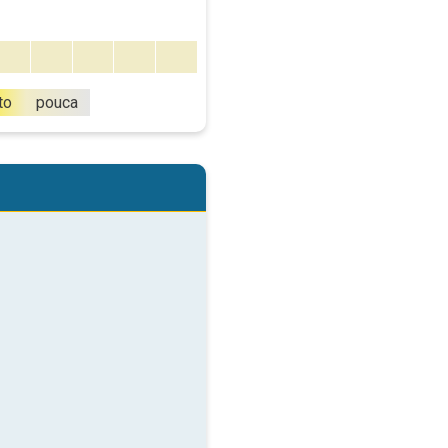
to
pouca