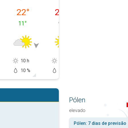
feira, 10/08
terça-feira, 11/08
quarta-feira, 12/08
quinta-feira, 1
22
°
25
°
29
°
11
°
9
°
13
°
10 h
15 h
14 h
10 %
0 %
20 %
Pólen
elevado
Pólen: 7 dias de previsão