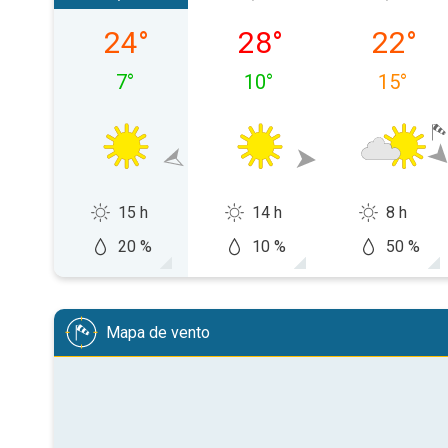
sábado, 08/08
domingo, 09/08
segunda-
24
°
28
°
22
°
7
°
10
°
15
°
15 h
14 h
8 h
20 %
10 %
50 %
Mapa de vento