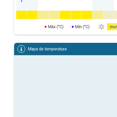
7
Máx (°C)
Mín (°C)
mui
Mapa de temperatura