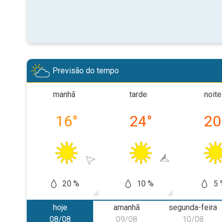
Previsão do tempo
manhã
tarde
noite
16
°
24
°
20
20 %
10 %
5 
hoje
amanhã
segunda-feira
08/08
09/08
10/08