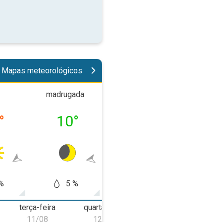
Mapas meteorológicos
madrugada
manhã
tard
°
10
°
19
°
28
%
5 %
5 %
5
terça-feira
quarta-feira
quinta-feira
s
11/08
12/08
13/08