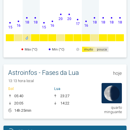
20
20
18
18
18
18
18
18
17
16
16
16
15
15
Máx (°C)
Mín (°C)
muito
pouca
Astroinfos - Fases da Lua
hoje
13:13 hora local
Sol
Lua
05:40
23:27
20:05
14:22
quarto
14h 25min
minguante