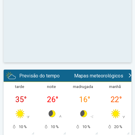
Previsão do tempo
Mapas meteorológicos
tarde
noite
madrugada
manhã
35
°
26
°
16
°
22
°
10 %
10 %
10 %
20 %