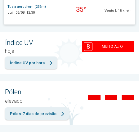
-
Tuzla aerodrom (239m)
35°
Vento L 18 km/h
qui., 06/08, 12:30
Índice UV
8
MUITO ALTO
hoje
Índice UV por hora
Pólen
elevado
Pólen: 7 dias de previsão